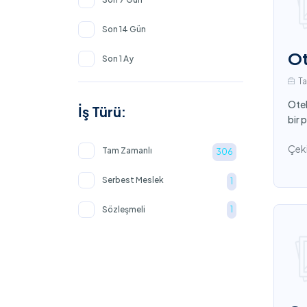
Son 14 Gün
Ot
Son 1 Ay
T
Otel
İş Türü:
bir 
Çeki
Tam Zamanlı
306
Serbest Meslek
1
Sözleşmeli
1