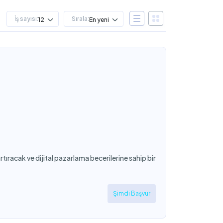
İş sayısı:
Sırala:
12
En yeni
rtıracak ve dijital pazarlama becerilerine sahip bir
Şimdi Başvur