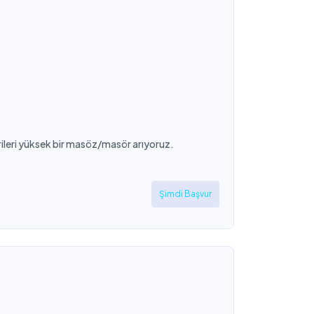
rileri yüksek bir masöz/masör arıyoruz.
Şimdi Başvur