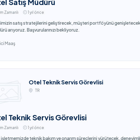
el Satış Müdürü
am Zamanlı
1 yıl önce
imizin satış stratejilerini geliştirecek, müşteri portföyünü genişletecek 
rü arıyoruz. Başvurularınızı bekliyoruz.
ci Maaş
Otel Teknik Servis Görevlisi
TR
el Teknik Servis Görevlisi
am Zamanlı
1 yıl önce
 işletmemizde teknik bakım ve onarım süreçlerini yürütecek, deneyimli v