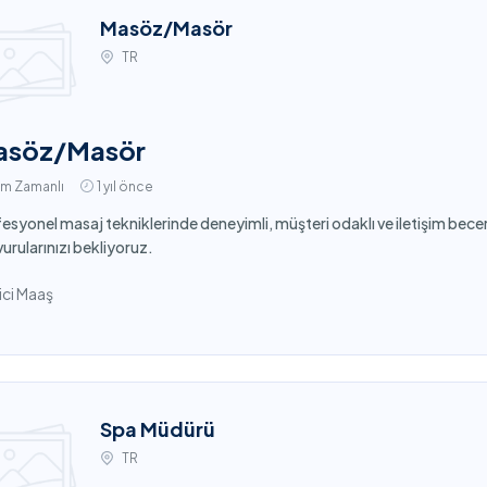
Masöz/Masör
TR
asöz/Masör
am Zamanlı
1 yıl önce
esyonel masaj tekniklerinde deneyimli, müşteri odaklı ve iletişim bece
urularınızı bekliyoruz.
ci Maaş
Spa Müdürü
TR