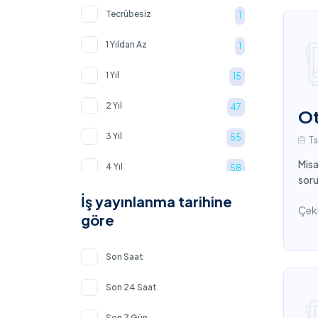
İnşaat
20
Tecrübesiz
1
Mağazacılık ve Perakende
17
1 Yıldan Az
1
İnsan Kaynakları
4
1 Yıl
15
Spor ve Fitness
3
2 Yıl
47
Ot
Tarım ve Gıda
2
3 Yıl
55
T
Misa
4 Yıl
58
soru
5 Yıl
İş yayınlanma tarihine
74
Çeki
göre
5-10 Yıl
44
Son Saat
10-20 Yıl
18
Son 24 Saat
Son 7 Gün