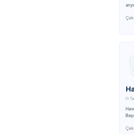
arıy
Çeki
Ha
T
Havu
Başv
Çeki