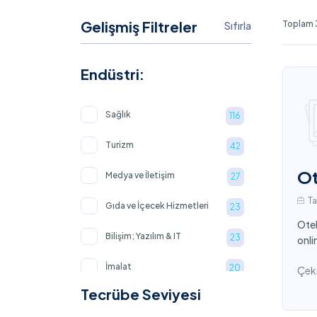
Gelişmiş Filtreler
Toplam 3
Sıfırla
Endüstri:
Sağlık
116
Turizm
42
Ot
Medya ve İletişim
27
T
Gıda ve İçecek Hizmetleri
23
Otel
Bilişim; Yazılım & IT
23
onli
İmalat
20
Çeki
Tecrübe Seviyesi
Ulaştırma ve Nakliye
20