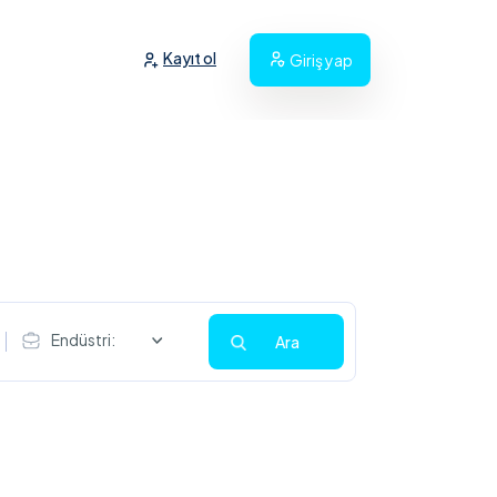
Kayıt ol
Giriş yap
Endüstri:
Ara