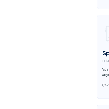
Sp
T
Spa 
arıy
Çeki