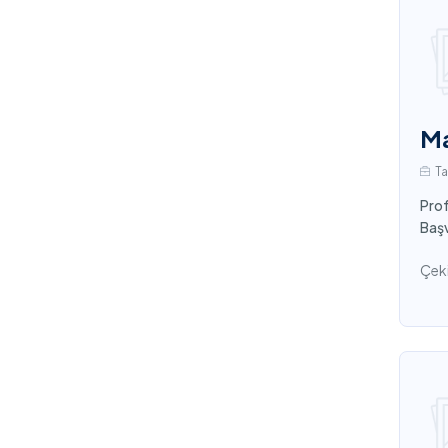
M
T
Prof
Başv
Çeki