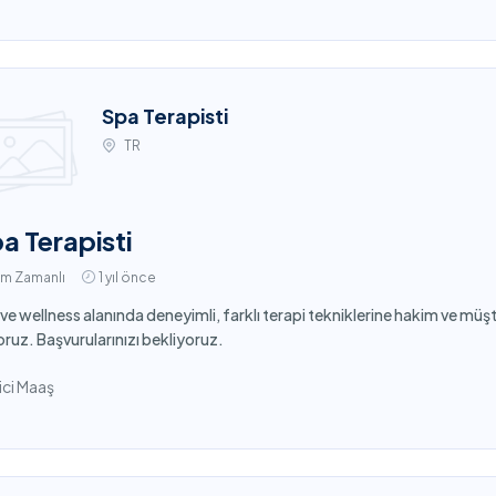
Spa Terapisti
TR
a Terapisti
am Zamanlı
1 yıl önce
ve wellness alanında deneyimli, farklı terapi tekniklerine hakim ve mü
oruz. Başvurularınızı bekliyoruz.
ci Maaş