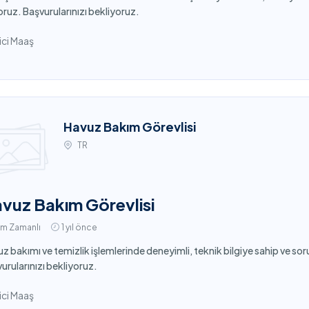
oruz. Başvurularınızı bekliyoruz.
ci Maaş
Havuz Bakım Görevlisi
TR
vuz Bakım Görevlisi
am Zamanlı
1 yıl önce
z bakımı ve temizlik işlemlerinde deneyimli, teknik bilgiye sahip ve sor
urularınızı bekliyoruz.
ci Maaş