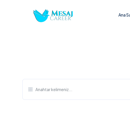
Ana S