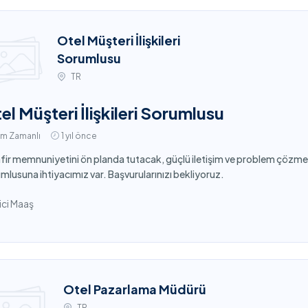
Otel Müşteri İlişkileri
Sorumlusu
TR
el Müşteri İlişkileri Sorumlusu
am Zamanlı
1 yıl önce
fir memnuniyetini ön planda tutacak, güçlü iletişim ve problem çözme bec
mlusuna ihtiyacımız var. Başvurularınızı bekliyoruz.
ci Maaş
Otel Pazarlama Müdürü
TR