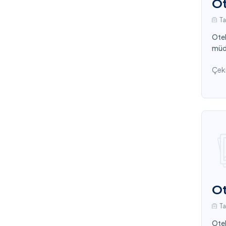
Ot
T
Otel
müdü
Çeki
Ot
T
Otel