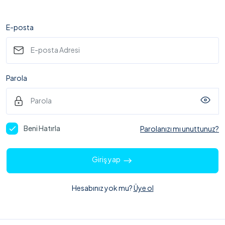
E-posta
Parola
Beni Hatırla
Parolanızı mı unuttunuz?
Giriş yap
Hesabınız yok mu?
Üye ol