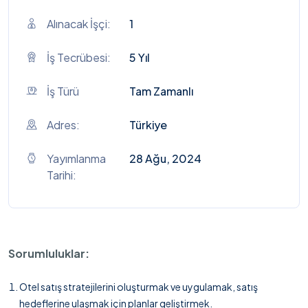
Alınacak İşçi:
1
İş Tecrübesi:
5 Yıl
İş Türü
Tam Zamanlı
Adres:
Türkiye
Yayımlanma
28 Ağu, 2024
Tarihi:
Sorumluluklar:
Otel satış stratejilerini oluşturmak ve uygulamak, satış
hedeflerine ulaşmak için planlar geliştirmek.