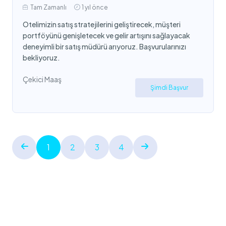
Tam Zamanlı
1 yıl önce
Otelimizin satış stratejilerini geliştirecek, müşteri
portföyünü genişletecek ve gelir artışını sağlayacak
deneyimli bir satış müdürü arıyoruz. Başvurularınızı
bekliyoruz.
Çekici Maaş
Şimdi Başvur
1
2
3
4