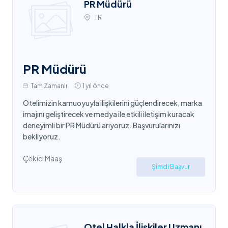
PR Müdürü
TR
PR Müdürü
Tam Zamanlı
1 yıl önce
Otelimizin kamuoyuyla ilişkilerini güçlendirecek, marka
imajını geliştirecek ve medya ile etkili iletişim kuracak
deneyimli bir PR Müdürü arıyoruz. Başvurularınızı
bekliyoruz.
Çekici Maaş
Şimdi Başvur
Otel Halkla İlişkiler Uzmanı