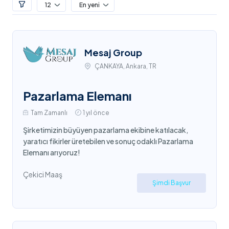
12
En yeni
Mesaj Group
ÇANKAYA, Ankara, TR
Pazarlama Elemanı
Tam Zamanlı
1 yıl önce
Şirketimizin büyüyen pazarlama ekibine katılacak,
yaratıcı fikirler üretebilen ve sonuç odaklı Pazarlama
Elemanı arıyoruz!
Çekici Maaş
Şimdi Başvur