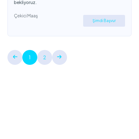
bekliyoruz.
Çekici Maaş
Şimdi Başvur
1
2
©2024 Mesaj Career. Tüm hakları saklıdır. Webmaster:
Umutcan Yılmaz
Ana Sayfa
Hakkımızda
İş İlanlarımız
İletişime Geçin