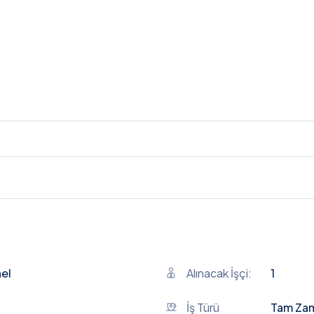
el
Alınacak İşçi:
1
İş Türü
Tam Zam