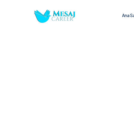
Ana S