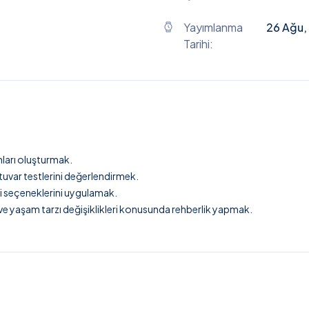
Yayımlanma
26 Ağu,
Tarihi:
nları oluşturmak.
atuvar testlerini değerlendirmek.
avi seçeneklerini uygulamak.
 ve yaşam tarzı değişiklikleri konusunda rehberlik yapmak.