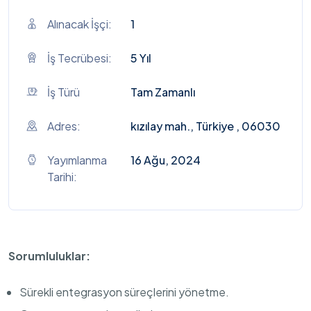
Alınacak İşçi:
1
İş Tecrübesi:
5 Yıl
İş Türü
Tam Zamanlı
Adres:
kızılay mah., Türkiye , 06030
Yayımlanma
16 Ağu, 2024
Tarihi:
Sorumluluklar:
Sürekli entegrasyon süreçlerini yönetme.