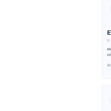
E
el
uz
At