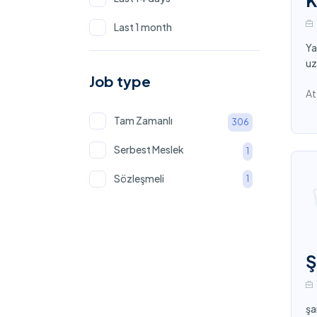
K
Last 1 month
Ya
uz
Job type
At
Tam Zamanlı
306
Serbest Meslek
1
Sözleşmeli
1
Ş
şa