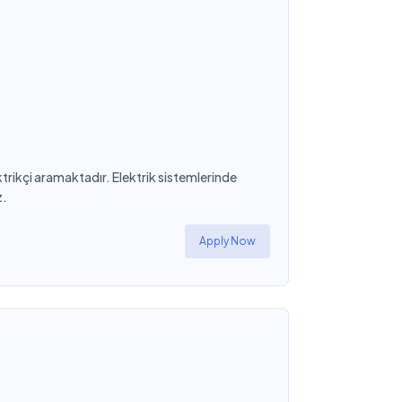
ektrikçi aramaktadır. Elektrik sistemlerinde
z.
Apply Now