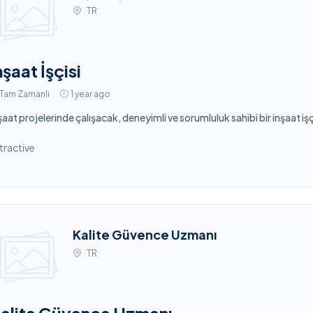
TR
nşaat İşçisi
Tam Zamanlı
1 year ago
şaat projelerinde çalışacak, deneyimli ve sorumluluk sahibi bir inşaat işç
tractive
Kalite Güvence Uzmanı
TR