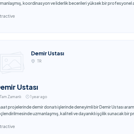
manlaşmış, koordinasyon ve liderlik becerileri yüksek bir profesyonel 
tractive
Demir Ustası
TR
emir Ustası
Tam Zamanlı
1 year ago
şaat projelerinde demir donatı işlerinde deneyimli bir Demir Ustası ar
çlendirilmesinde uzmanlaşmış, kaliteli ve dayanıklı işçilik sunacak bir 
tractive