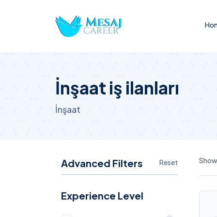
Hom
İnşaat iş ilanları
İnşaat
Showi
Advanced Filters
Reset
Experience Level