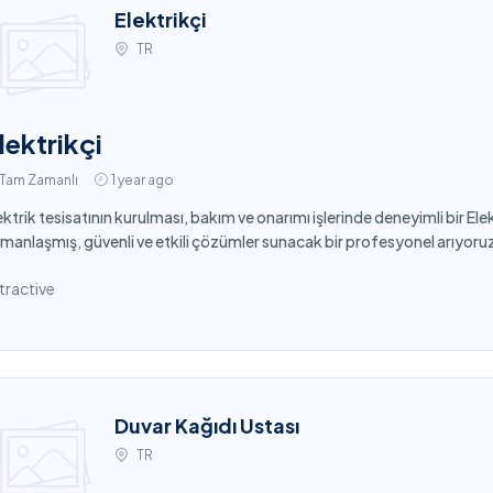
Elektrikçi
TR
lektrikçi
Tam Zamanlı
1 year ago
ektrik tesisatının kurulması, bakım ve onarımı işlerinde deneyimli bir El
manlaşmış, güvenli ve etkili çözümler sunacak bir profesyonel arıyoru
tractive
Duvar Kağıdı Ustası
TR