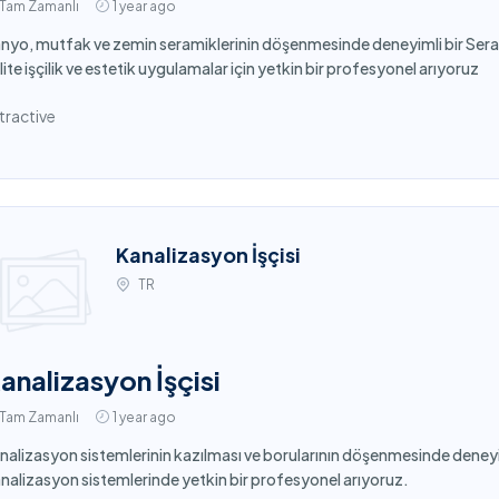
Tam Zamanlı
1 year ago
nyo, mutfak ve zemin seramiklerinin döşenmesinde deneyimli bir Sera
lite işçilik ve estetik uygulamalar için yetkin bir profesyonel arıyoruz
tractive
Kanalizasyon İşçisi
TR
analizasyon İşçisi
Tam Zamanlı
1 year ago
nalizasyon sistemlerinin kazılması ve borularının döşenmesinde deneyim
nalizasyon sistemlerinde yetkin bir profesyonel arıyoruz.