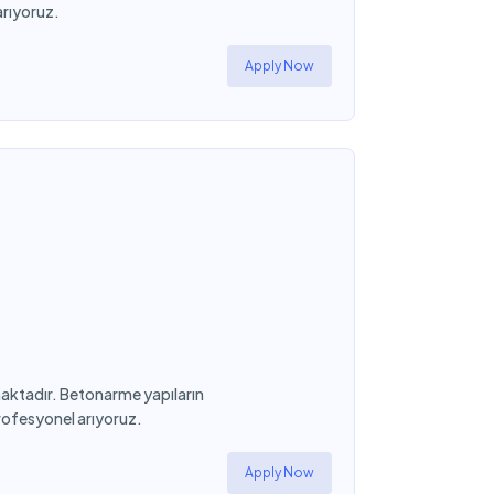
arıyoruz.
Apply Now
amaktadır. Betonarme yapıların
profesyonel arıyoruz.
Apply Now