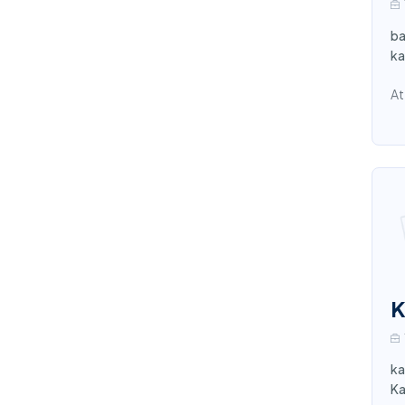
ba
ka
At
K
ka
Ka