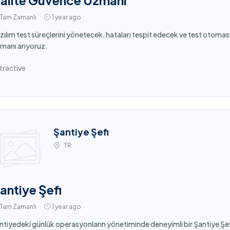
alite Güvence Uzmanı
Tam Zamanlı
1 year ago
zılım test süreçlerini yönetecek, hataları tespit edecek ve test otoma
manı arıyoruz.
tractive
Şantiye Şefi
TR
antiye Şefi
Tam Zamanlı
1 year ago
ntiyedeki günlük operasyonların yönetiminde deneyimli bir Şantiye Şe