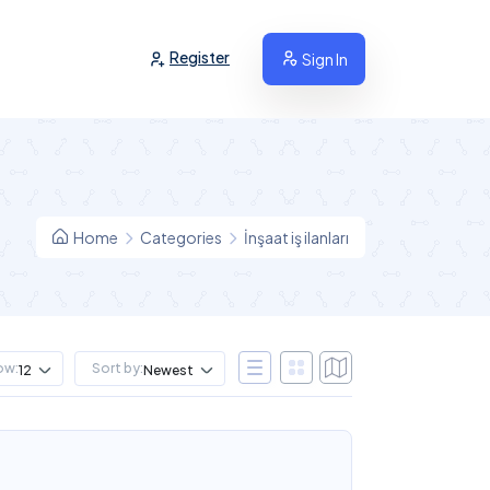
Register
Sign In
Home
Categories
İnşaat iş ilanları
ow:
Sort by:
12
Newest