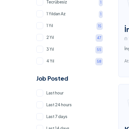
Tecrübesiz
1
1 Yıldan Az
1
1 Yıl
15
İ
2 Yıl
47
İn
3 Yıl
55
4 Yıl
At
58
5 Yıl
74
Job Posted
5-10 Yıl
44
Last hour
10-20 Yıl
18
Last 24 hours
Last 7 days
Last 14 days