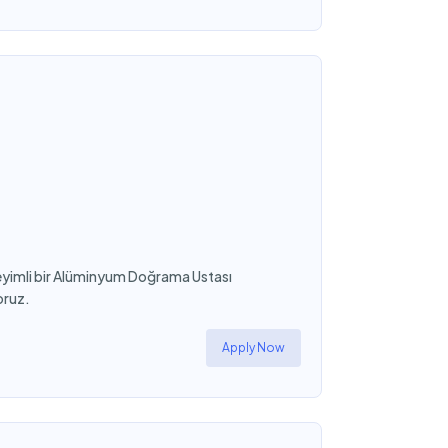
eyimli bir Alüminyum Doğrama Ustası
oruz.
Apply Now