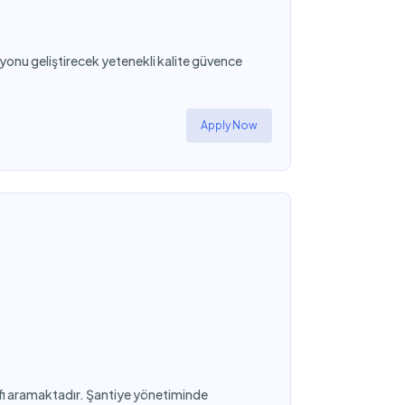
syonu geliştirecek yetenekli kalite güvence
Apply Now
fi aramaktadır. Şantiye yönetiminde