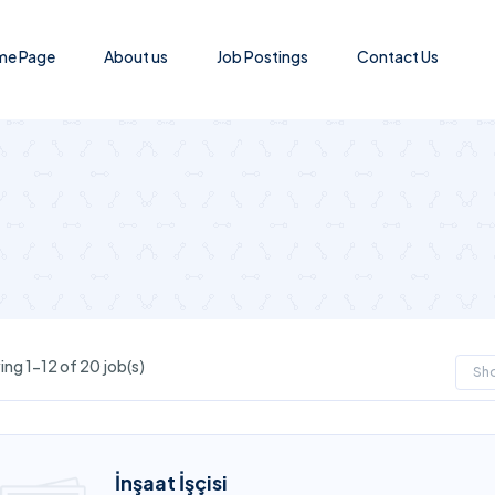
e Page
About us
Job Postings
Contact Us
ng 1-12 of 20 job(s)
Sh
İnşaat İşçisi