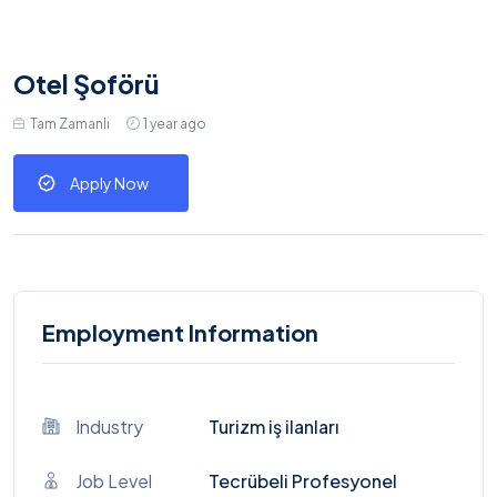
Otel Şoförü
Tam Zamanlı
1 year ago
Apply Now
Employment Information
Industry
Turizm iş ilanları
Job Level
Tecrübeli Profesyonel